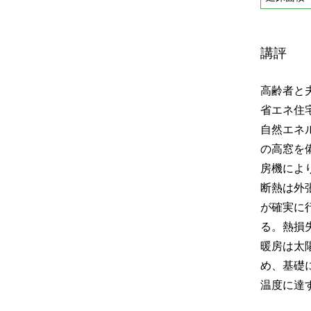
講評
高齢者と
省エネ住
自然エネ
の高窓を
房機によ
断熱は外
が確実に
る。熱損
暖房は太
め、基礎
温度に達