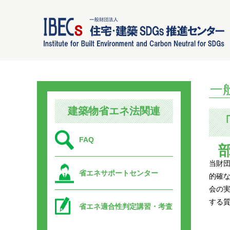
一
建築物省エネ法関連
FAQ
当財
省エネサポートセンター
的確な
会の
する
省エネ適合性判定講習・考査