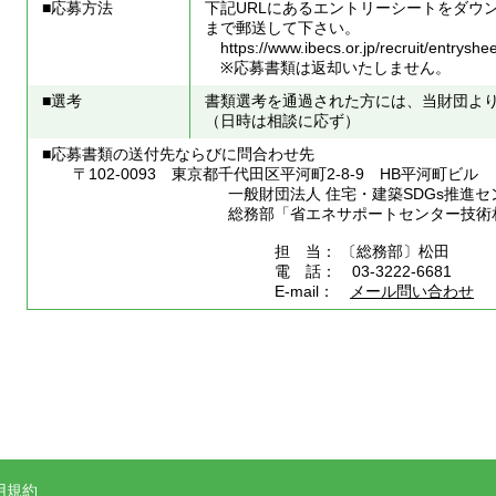
■応募方法
下記URLにあるエントリーシートをダウ
まで郵送して下さい。
https://www.ibecs.or.jp/recruit/entryshee
※応募書類は返却いたしません。
■選考
書類選考を通過された方には、当財団よ
（日時は相談に応ず）
■応募書類の送付先ならびに問合わせ先
〒102-0093 東京都千代田区平河町2-8-9 HB平河町ビル
一般財団法人 住宅・建築SDGs推進セン
総務部「省エネサポートセンター技術相談
担 当： 〔総務部〕松田
電 話： 03-3222-6681
E-mail：
メール問い合わせ
用規約