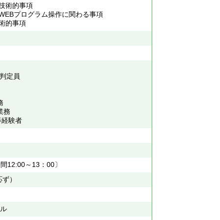
技術的事項
WEBプログラム操作に関わる事項
術的事項
性判定員
務
業務
経験者
)
12:00～13：00〕
応ず）
ビル