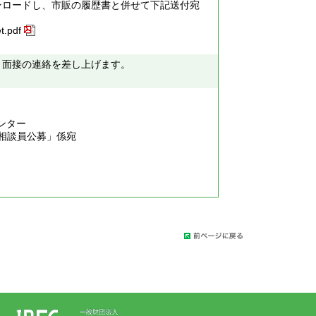
ンロードし、市販の履歴書と併せて下記送付宛
t.pdf
り面接の連絡を差し上げます。
ター
員公募」係宛