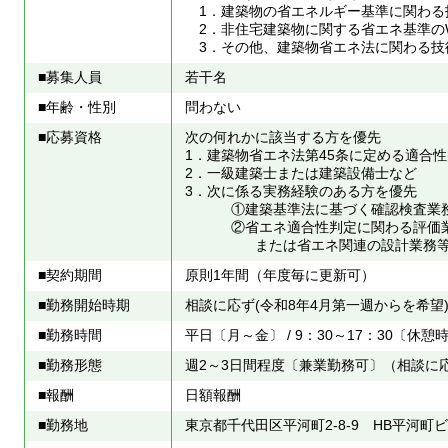
1．建築物の省エネルギー基準に関わる
2．非住宅建築物に関する省エネ基準の
3．その他、建築物省エネ法に関わる技
■募集人員
若干名
■年齢・性別
問わない
■応募資格
次の何れかに該当する方を優先
1．建築物省エネ法第45条に定める適合
2．一級建築士または建築設備士など
3．次に係る実務経験のある方を優先
①建築基準法に基づく確認検査業
②省エネ適合性判定に関わる評価
または省エネ関連の設計業務等
■契約期間
原則1年間（年度毎に更新可）
■勤務開始時期
相談に応ず(令和8年4月第一週からを希望
■勤務時間
平日〔月～金〕 / 9：30～17：30〔休憩時間
■勤務形態
週2～3日間程度〔兼業勤務可〕（相談に
■報酬
日額報酬
■勤務地
東京都千代田区平河町2-8-9 HB平河町